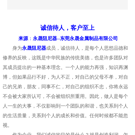
诚信待人，客户至上
来源
：
永晟阻尼器
--
东莞永晟金属制品有限公司
身为
永晟阻尼器
成员，诚信待人，是每个人思想品德和
修养的反映，这既是中华民族的传统美德，也是许多团队对
其成员提出的一种基本理念。一个人的能力再强，知识再渊
博，但如果品行不好，为人不正，对
自己
的
父母
不
孝
，对自
己的兄弟，
朋友
，同事不仁，对自己的组织不忠，你将
永远
不会被大家所认可，不会被组织所重用。因此，做人是每个
人一生的大事，不仅影响到一个团队的和谐，也关系到个人
的
生活
质量，关系到个人的
成长
和价值。任何时候都不能忽
视。
作为企业，我们诚信的目的是什么？就是创造利润，怎